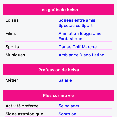
Les goûts de helsa
Loisirs
Soirées entre amis
Spectacles
Sport
Films
Animation
Biographie
Fantastique
Sports
Danse
Golf
Marche
Musiques
Ambiance
Disco
Latino
Profession de helsa
Métier
Salarié
Plus sur ma vie
Activité préférée
Se balader
Signe astrologique
Scorpion