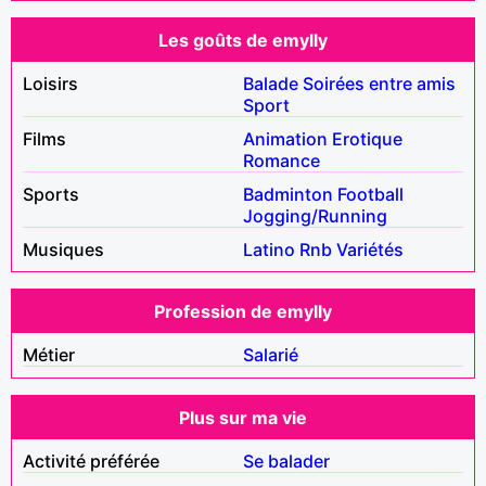
Les goûts de emylly
Loisirs
Balade
Soirées entre amis
Sport
Films
Animation
Erotique
Romance
Sports
Badminton
Football
Jogging/Running
Musiques
Latino
Rnb
Variétés
Profession de emylly
Métier
Salarié
Plus sur ma vie
Activité préférée
Se balader