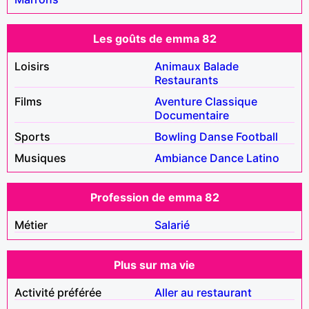
Les goûts de emma 82
Loisirs
Animaux
Balade
Restaurants
Films
Aventure
Classique
Documentaire
Sports
Bowling
Danse
Football
Musiques
Ambiance
Dance
Latino
Profession de emma 82
Métier
Salarié
Plus sur ma vie
Activité préférée
Aller au restaurant