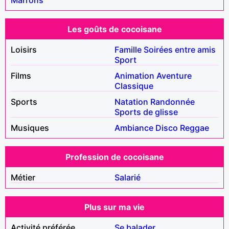
Les goûts de cocoisane
Loisirs
Famille
Soirées entre amis
Sport
Films
Animation
Aventure
Classique
Sports
Natation
Randonnée
Sports de glisse
Musiques
Ambiance
Disco
Reggae
Profession de cocoisane
Métier
Salarié
Plus sur ma vie
Activité préférée
Se balader