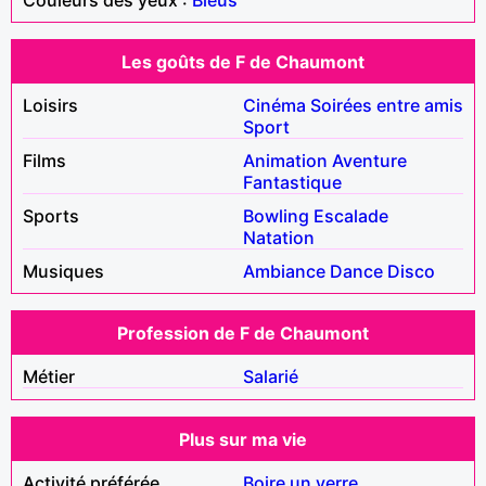
Les goûts de F de Chaumont
Loisirs
Cinéma
Soirées entre amis
Sport
Films
Animation
Aventure
Fantastique
Sports
Bowling
Escalade
Natation
Musiques
Ambiance
Dance
Disco
Profession de F de Chaumont
Métier
Salarié
Plus sur ma vie
Activité préférée
Boire un verre