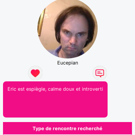
Eucepian
Eric est espiègle, calme doux et introverti
Type de rencontre recherché