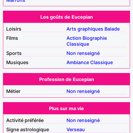
Les goûts de Eucepian
Loisirs
Arts graphiques
Balade
Films
Action
Biographie
Classique
Sports
Non renseigné
Musiques
Ambiance
Classique
Profession de Eucepian
Métier
Non renseigné
Plus sur ma vie
Activité préférée
Non renseigné
Signe astrologique
Verseau