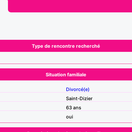
Type de rencontre recherché
Situation familiale
Divorcé(e)
Saint-Dizier
63 ans
oui