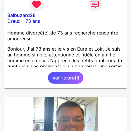
Balbuzard28
Dreux
-
73 ans
Homme divorcé(e) de 73 ans recherche rencontre
amoureuse
Bonjour, J'ai 73 ans et je vis en Eure et Loir, Je suis
un homme simple, attentionné et fidèle en amitié
comme en amour. J'apprécie les petits bonheurs du
quotidien; une promenade, un bon repas, une sortie,
une discision agréable ou un moment de détente à
Voir le profil
deux. Je souhaite rencontrer une femme douce,
honnête et bienveillante, avec qui partager des
moments de complicité, de rire et de confiance. Je
crois qu'une belle relation commence souvent par
une belle amitié et qu'il n'est jamais trop tard pour
écrire une nouvelle histoire. Si vous aimez les
échanges sincères, les valeurs de respect et de
simplicité, nous pourrions faire connaissance autour
d'un café suivi d'une balade, sans précipitation et
laisser le temps faire le reste. Au plaisir de vous lire.