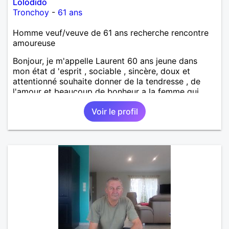
Lolodido
Tronchoy
-
61 ans
Homme veuf/veuve de 61 ans recherche rencontre
amoureuse
Bonjour, je m'appelle Laurent 60 ans jeune dans
mon état d 'esprit , sociable , sincère, doux et
attentionné souhaite donner de la tendresse , de
l'amour et beaucoup de bonheur a la femme qui
souhaitera partager ma vie . Bientôt en retraite a la
Voir le profil
fin de l 'année et libre de toute contrainte. Digne de
confiance à la femme qui voudras m 'en accorder
en toute sincérité. Pour le reste venez me découvrir
par un échange.