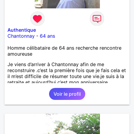
Authentique
Chantonnay
-
64 ans
Homme célibataire de 64 ans recherche rencontre
amoureuse
Je viens d’arriver à Chantonnay afin de me
reconstruire .c’est la première fois que je fais cela et
il m’est difficile de résumer toute une vie.je suis à la
retraite et aujourd’hui c’est mon anniversaire
!J’aimerais rencontrer quelqu’un qui partage les
Voir le profil
mêmes valeurs qui font de quelqu’un un être humain