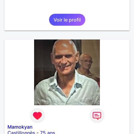
Voir le profil
Mamokyan
Castillonnès
-
75 ans