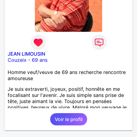
JEAN LIMOUSIN
Couzeix
-
69 ans
Homme veuf/veuve de 69 ans recherche rencontre
amoureuse
Je suis extraverti, joyeux, positif, honnête en me
focalisant sur l'avenir. Je suis simple sans prise de
tête, juste aimant la vie. Toujours en pensées
positives, heureux de vivre. Malgré mon veuvage je
me tourne vers l'avenir pour une deuxième vie
Voir le profil
intense, remplie de joie, de tendresse et pourquoi
pas par la suite d'amour. Déjà dans un premier
temps, se connaître, puis s'apprécier et ensuite