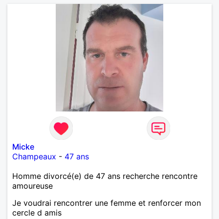
l'avenir nous le dira N'ayez pas peur du niveau
d'étude, je ne me prends pas la tête sur ce niveau.
Mon meilleurs diplôme étant le CEP certificat
d'étude primaire. Avec ce diplôme on sait que je
sais lire, écrire et compter. En raison de mes
principes je ne corresponds pas avec les
demoiselles approchant les moins de 60 ans
Micke
Champeaux
-
47 ans
Homme divorcé(e) de 47 ans recherche rencontre
amoureuse
Je voudrai rencontrer une femme et renforcer mon
cercle d amis