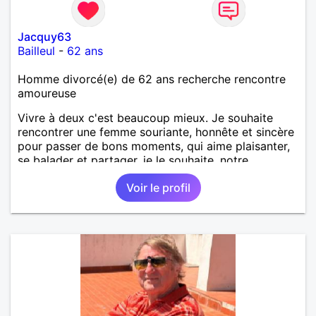
Jacquy63
Bailleul
-
62 ans
Homme divorcé(e) de 62 ans recherche rencontre
amoureuse
Vivre à deux c'est beaucoup mieux. Je souhaite
rencontrer une femme souriante, honnête et sincère
pour passer de bons moments, qui aime plaisanter,
se balader et partager, je le souhaite, notre
complicité. J'aime beaucoup les chantiers de
Voir le profil
randonnée pour se défouler, se relaxer, se détendre
et finalement prendre du bon temps. C'est difficile
de tout dire en quelques lignes. En revanche, vous
pouvez me contacter pour avoir plus
d'informations. A bientôt